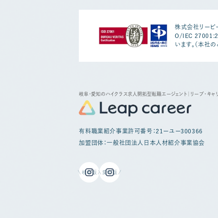
株式会社リーピー
O/IEC 2700
います。（本社の
岐阜・愛知のハイクラス求人開拓型転職エージェント
｜リープ・キャ
有料職業紹介事業許可番号：21ーユー300366
加盟団体：一般社団法人日本人材紹介事業協会
岐阜版
愛知版