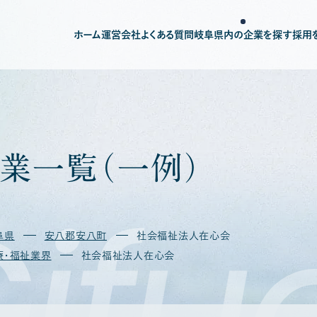
ホーム
運営会社
よくある質問
岐阜県内の企業を探す
採用
業
一
覧
（
一
例
）
ifu
阜県
安八郡安八町
社会福祉法人在心会
療・福祉業界
社会福祉法人在心会