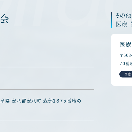
その
会
医療
医療
〒50
７０番
医療
4 岐阜県 安八郡安八町 森部１８７５番地の