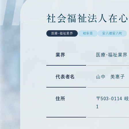
社会福祉法人在心
医療・福祉業界
岐阜県
安八郡安八町
業界
医療・福祉業界
代表者名
山中 美惠子
住所
〒503-011
１