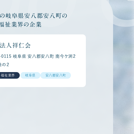
他の岐阜県安八郡安八町の
・福祉業界の企業
法人祥仁会
3-0115 岐阜県 安八郡安八町 南今ケ渕２
地の２
・福祉業界
岐阜県
安八郡安八町