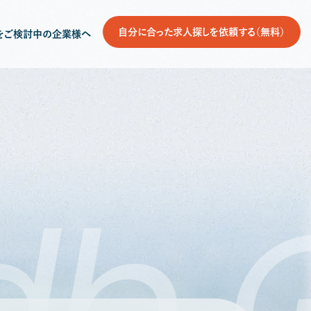
自分に合った求人探しを依頼する（無料）
をご検討中の企業様へ
db
G