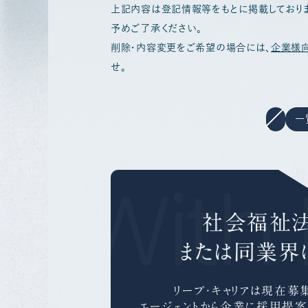
上記内容は登記情報等をもとに掲載しており
予めご了承ください。
削除・内容変更をご希望の場合には、
企業様
せ。
一
r With 
社会福祉
または同業界
リープ・キャリアは
現在募集
エージェントから企業に採用提案