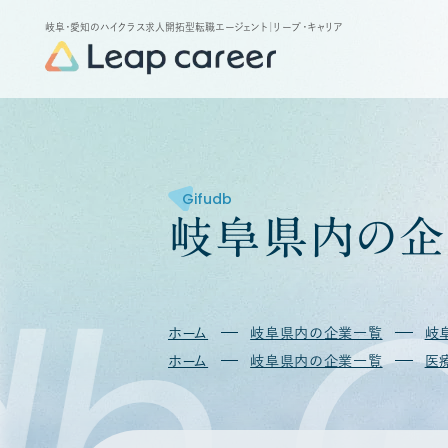
岐阜・愛知のハイクラス求人開拓型転職エージェント
｜リープ・キャリア
Gifudb
岐
阜
県
内
の
企
db
G
ホーム
岐阜県内の企業一覧
岐
ホーム
岐阜県内の企業一覧
医