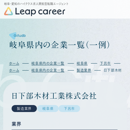
岐阜・愛知のハイクラス求人開拓型転職エージェント
Gifudb
岐
阜
県
内
の
企
業
一
覧
（
一
例
）
b
Gif
ホーム
岐阜県内の企業一覧
岐阜県
下呂市
日
ホーム
岐阜県内の企業一覧
製造業界
日下部木材工業
日下部木材工業株式会社
製造業界
岐阜県
下呂市
業界