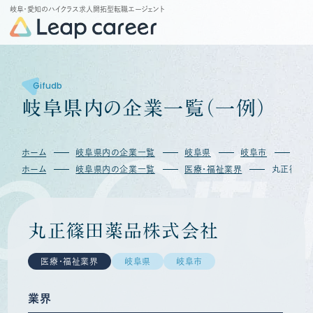
岐阜・愛知のハイクラス求人開拓型転職エージェント
Gifudb
岐
阜
県
内
の
企
業
一
覧
（
一
例
）
b
Gif
ホーム
岐阜県内の企業一覧
岐阜県
岐阜市
丸
ホーム
岐阜県内の企業一覧
医療・福祉業界
丸正篠田
丸正篠田薬品株式会社
医療・福祉業界
岐阜県
岐阜市
業界