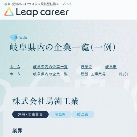
岐阜・愛知のハイクラス求人開拓型転職エージェント
Gifudb
岐
阜
県
内
の
企
業
一
覧
（
一
例
）
Gifu
ホーム
岐阜県内の企業一覧
岐阜県
岐阜市
株
ホーム
岐阜県内の企業一覧
建設・工事業界
株式会社
株式会社馬渕工業
建設・工事業界
岐阜県
岐阜市
業界