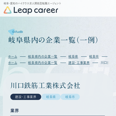
岐阜・愛知のハイクラス求人開拓型転職エージェント
Gifudb
岐
阜
県
内
の
企
業
一
覧
（
一
例
）
b
Gif
ホーム
岐阜県内の企業一覧
岐阜県
岐阜市
川
ホーム
岐阜県内の企業一覧
建設・工事業界
川口鉄筋
川口鉄筋工業株式会社
建設・工事業界
岐阜県
岐阜市
業界