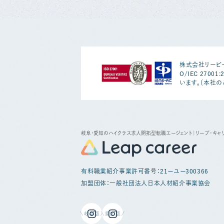
株式会社リーピー
O/IEC 2700
います。（本社の
岐阜・愛知のハイクラス求人開拓型転職エージェント
｜リープ・キャ
有料職業紹介事業許可番号：21ーユー300366
加盟団体：一般社団法人日本人材紹介事業協会
岐阜版
愛知版