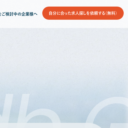
自分に合った求人探しを依頼する（無料）
をご検討中の企業様へ
db
G