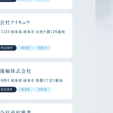
会社アイキュウ
1-1133 岐阜県 岐阜市 北柿ケ瀬１２６番地
・物流業界
岐阜県
岐阜市
reer
Re
運輸株式会社
0-8891 岐阜県 岐阜市 香蘭１丁目１番地
・物流業界
岐阜県
岐阜市
会社前村興業