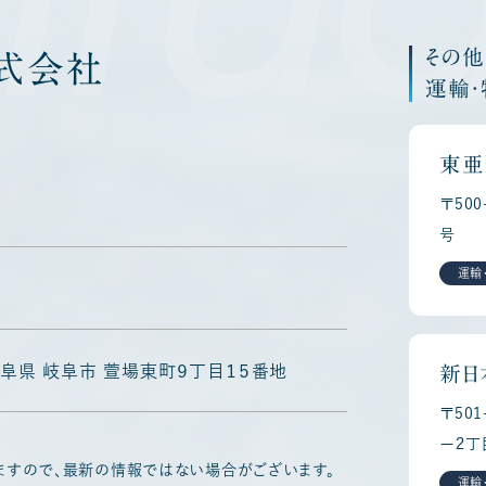
その
式会社
運輸
東亜
〒50
号
運輸
5 岐阜県 岐阜市 萱場東町９丁目１５番地
新日
〒50
ー２丁
ますので、最新の情報ではない場合がございます。
運輸