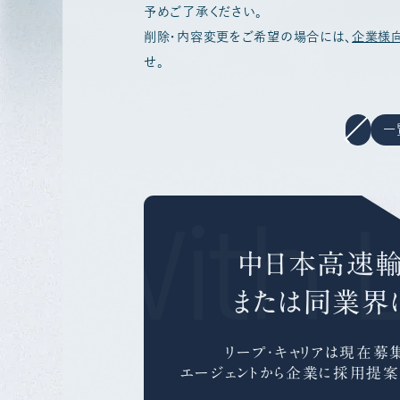
予めご了承ください。
削除・内容変更をご希望の場合には、
企業様
せ。
一
r With 
中日本高速
または同業界
リープ・キャリアは
現在募集
エージェントから企業に採用提案