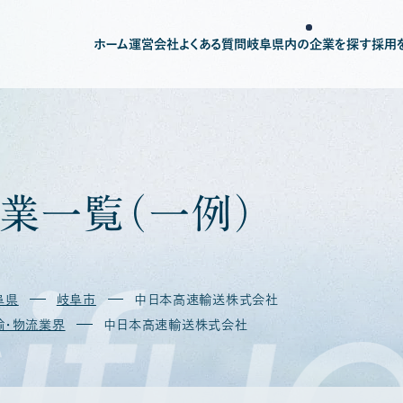
ホーム
運営会社
よくある質問
岐阜県内の企業を探す
採用
業
一
覧
（
一
例
）
ifu
阜県
岐阜市
中日本高速輸送株式会社
輸・物流業界
中日本高速輸送株式会社