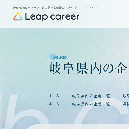
岐阜・愛知のハイクラス求人開拓型転職エージェント
｜リープ・キャリア
Gifudb
岐
阜
県
内
の
企
b
G
ホーム
岐阜県内の企業一覧
岐
ホーム
岐阜県内の企業一覧
運