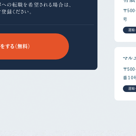
界への
転職を希望される場合は、
〒50
ご登録ください。
号
運輸
をする（無料）
マル
〒50
番１０
運輸