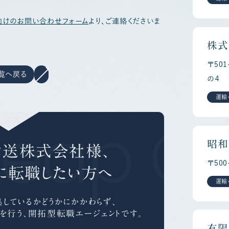
向けのお問い合わせフォーム
より、ご連絡くださいま
株式
〒50
覧へ戻る
の４
運輸
Leap Ca
昭和
輸送株式会社様、
〒50
に
転職したい方へ
運輸
しているかどうかにかかわらず、
を行う、
開拓型転職エージェントです。
有限