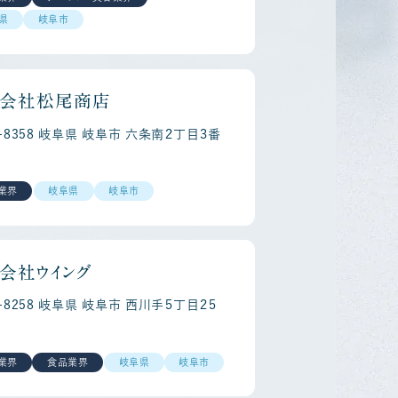
県
岐阜市
会社松尾商店
0-8358 岐阜県 岐阜市 六条南２丁目３番
業界
岐阜県
岐阜市
Regist
会社ウイング
0-8258 岐阜県 岐阜市 西川手５丁目２５
業界
食品業界
岐阜県
岐阜市