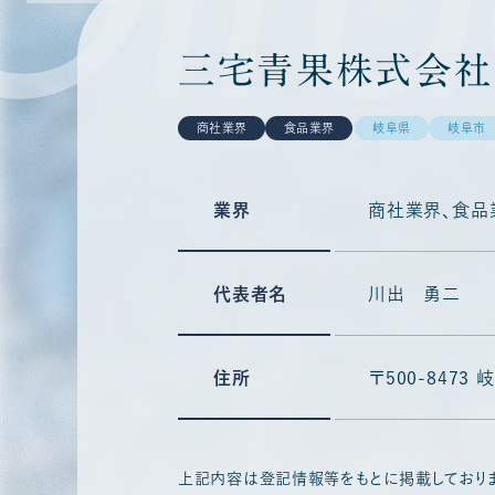
三宅青果株式会社
商社業界
食品業界
岐阜県
岐阜市
業界
商社業界
食品
代表者名
川出 勇二
住所
〒500-847
上記内容は登記情報等をもとに掲載しており