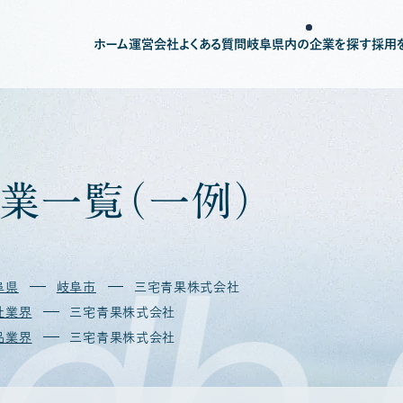
ホーム
運営会社
よくある質問
岐阜県内の企業を探す
採用
業
一
覧
（
一
例
）
db
阜県
岐阜市
三宅青果株式会社
社業界
三宅青果株式会社
品業界
三宅青果株式会社