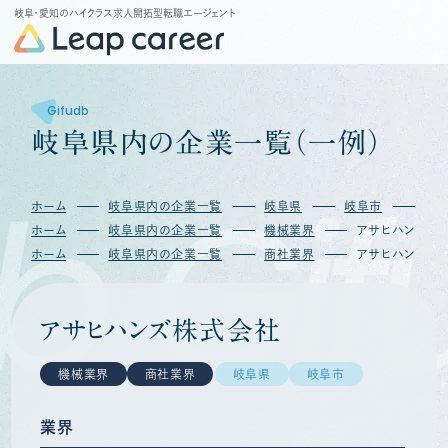
岐阜・愛知のハイクラス求人開拓型転職エージェント
Gifudb
岐
阜
県
内
の
企
業
一
覧
（
一
例
）
b
Gif
ホーム
岐阜県内の企業一覧
岐阜県
岐阜市
ア
ホーム
岐阜県内の企業一覧
機械業界
アサヒハンズ株
ホーム
岐阜県内の企業一覧
商社業界
アサヒハンズ株
アサヒハンズ株式会社
機械業界
商社業界
岐阜県
岐阜市
業界