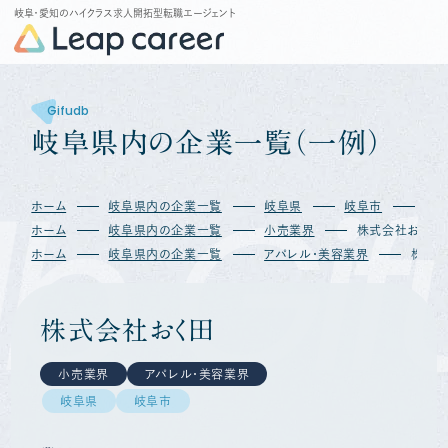
岐阜・愛知のハイクラス求人開拓型転職エージェント
Gifudb
岐
阜
県
内
の
企
業
一
覧
（
一
例
）
b
Gif
ホーム
岐阜県内の企業一覧
岐阜県
岐阜市
株
ホーム
岐阜県内の企業一覧
小売業界
株式会社おく田
ホーム
岐阜県内の企業一覧
アパレル・美容業界
株式会
株式会社おく田
小売業界
アパレル・美容業界
岐阜県
岐阜市