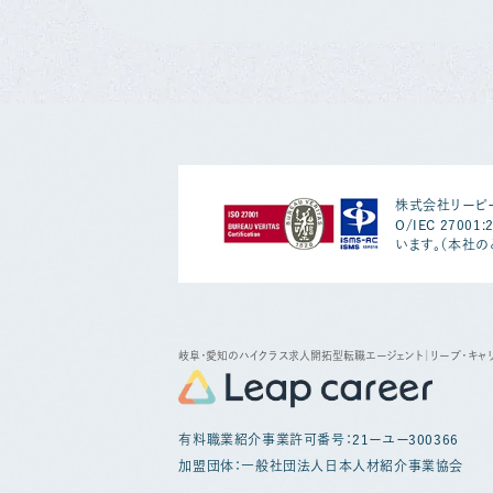
株式会社リーピー
O/IEC 2700
います。（本社の
岐阜・愛知のハイクラス求人開拓型転職エージェント
｜リープ・キャ
有料職業紹介事業許可番号：21ーユー300366
加盟団体：一般社団法人日本人材紹介事業協会