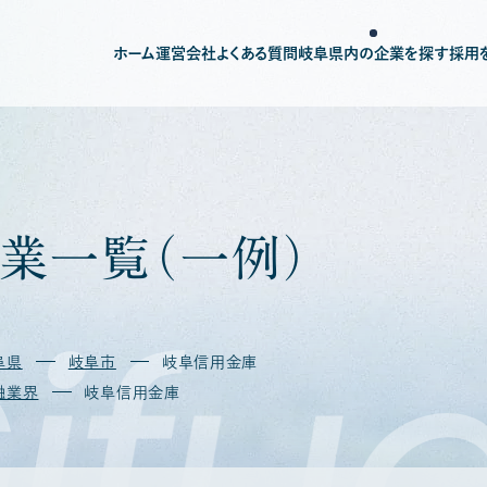
ホーム
運営会社
よくある質問
岐阜県内の企業を探す
採用
業
一
覧
（
一
例
）
ifu
阜県
岐阜市
岐阜信用金庫
融業界
岐阜信用金庫