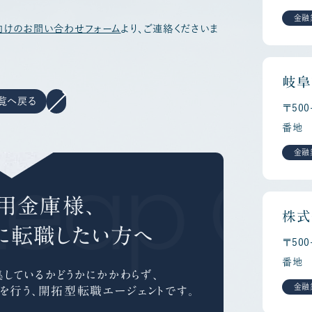
金融
向けのお問い合わせフォーム
より、ご連絡くださいま
岐阜
覧へ戻る
〒50
番地
Leap Ca
金融
用金庫様、
株式
に
転職したい方へ
〒50
番地
しているかどうかにかかわらず、
金融
を行う、
開拓型転職エージェントです。