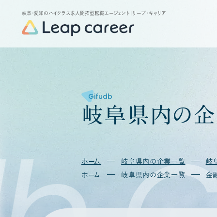
岐阜・愛知のハイクラス求人開拓型転職エージェント
｜リープ・キャリア
Gifudb
岐
阜
県
内
の
企
b
G
ホーム
岐阜県内の企業一覧
岐
ホーム
岐阜県内の企業一覧
金