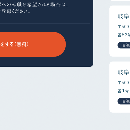
界への
転職を希望される場合は、
ご登録ください。
岐阜
〒50
番５３
をする（無料）
金融
岐阜
〒50
番１号
金融