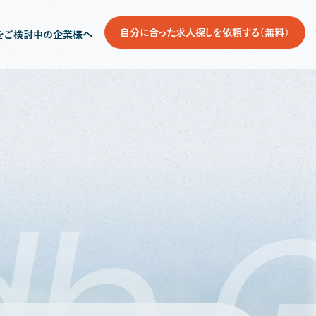
自分に合った求人探しを依頼する（無料）
をご検討中の企業様へ
db
G