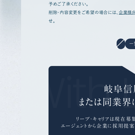
予めご了承ください。
削除・内容変更をご希望の場合には、
企業様
せ。
一
r With 
岐阜信
または同業界
リープ・キャリアは
現在募集
エージェントから企業に採用提案