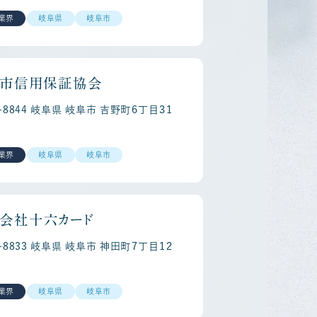
業界
岐阜県
岐阜市
市信用保証協会
0-8844 岐阜県 岐阜市 吉野町６丁目３１
reer
Re
業界
岐阜県
岐阜市
会社十六カード
0-8833 岐阜県 岐阜市 神田町７丁目１２
業界
岐阜県
岐阜市