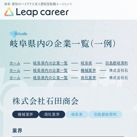
岐阜・愛知のハイクラス求人開拓型転職エージェント
Gifudb
岐
阜
県
内
の
企
業
一
覧
（
一
例
）
Gifu
ホーム
岐阜県内の企業一覧
岐阜県
羽島郡岐南町
ホーム
岐阜県内の企業一覧
機械業界
株式会社石田商
ホーム
岐阜県内の企業一覧
商社業界
株式会社石田商
株式会社石田商会
機械業界
商社業界
岐阜県
羽島郡岐南町
業界