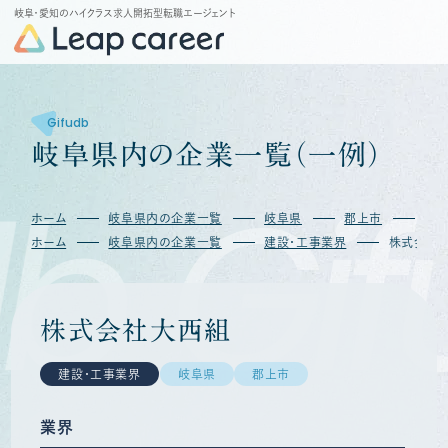
岐阜・愛知のハイクラス求人開拓型転職エージェント
Gifudb
岐
阜
県
内
の
企
業
一
覧
（
一
例
）
b
Gif
ホーム
岐阜県内の企業一覧
岐阜県
郡上市
株
ホーム
岐阜県内の企業一覧
建設・工事業界
株式会社
株式会社大西組
建設・工事業界
岐阜県
郡上市
業界