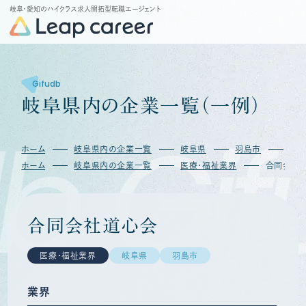
岐阜・愛知のハイクラス求人開拓型転職エージェント
Gifudb
岐
阜
県
内
の
企
業
一
覧
（
一
例
）
b
Gif
ホーム
岐阜県内の企業一覧
岐阜県
羽島市
合
ホーム
岐阜県内の企業一覧
医療・福祉業界
合同会社
合同会社道心会
医療・福祉業界
岐阜県
羽島市
業界