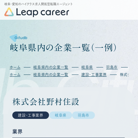
岐阜・愛知のハイクラス求人開拓型転職エージェント
Gifudb
岐
阜
県
内
の
企
業
一
覧
（
一
例
）
b
Gif
ホーム
岐阜県内の企業一覧
岐阜県
羽島市
株
ホーム
岐阜県内の企業一覧
建設・工事業界
株式会社
株式会社野村住設
建設・工事業界
岐阜県
羽島市
業界