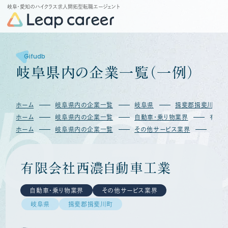
岐阜・愛知のハイクラス求人開拓型転職エージェント
Gifudb
岐
阜
県
内
の
企
業
一
覧
（
一
例
）
b
Gif
ホーム
岐阜県内の企業一覧
岐阜県
揖斐郡揖斐川町
ホーム
岐阜県内の企業一覧
自動車・乗り物業界
有限
ホーム
岐阜県内の企業一覧
その他サービス業界
有限
有限会社西濃自動車工業
自動車・乗り物業界
その他サービス業界
岐阜県
揖斐郡揖斐川町