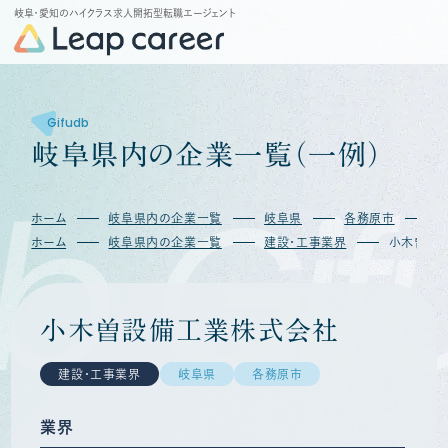
岐阜・愛知のハイクラス求人開拓型転職エージェント
Gifudb
岐
阜
県
内
の
企
業
一
覧
（
一
例
）
b
Gif
ホーム
岐阜県内の企業一覧
岐阜県
各務原市
ホーム
岐阜県内の企業一覧
建設・工事業界
小木曽設
小木曽設備工業株式会社
建設・工事業界
岐阜県
各務原市
業界