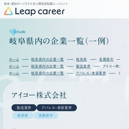
岐阜・愛知のハイクラス求人開拓型転職エージェント
Gifudb
岐
阜
県
内
の
企
業
一
覧
（
一
例
）
Gifu
ホーム
岐阜県内の企業一覧
岐阜県
各務原市
ホーム
岐阜県内の企業一覧
製造業界
アイコー株式会
ホーム
岐阜県内の企業一覧
アパレル・美容業界
アイコ
アイコー株式会社
製造業界
アパレル・美容業界
岐阜県
各務原市