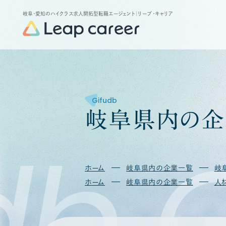
岐阜・愛知のハイクラス求人開拓型転職エージェント
｜リープ・キャリア
Gifudb
岐
阜
県
内
の
企
db
G
ホーム
岐阜県内の企業一覧
岐
ホーム
岐阜県内の企業一覧
人