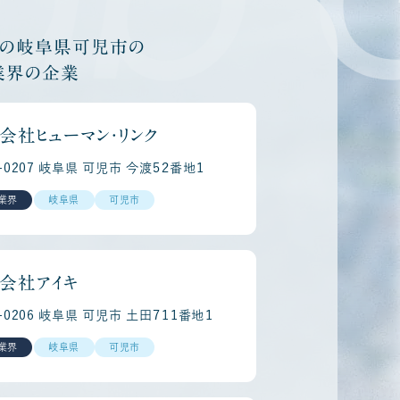
他の岐阜県可児市の
業界の企業
会社ヒューマン・リンク
9-0207 岐阜県 可児市 今渡５２番地１
業界
岐阜県
可児市
会社アイキ
9-0206 岐阜県 可児市 土田７１１番地１
業界
岐阜県
可児市