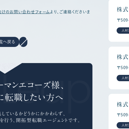
株式
向けのお問い合わせフォーム
より、ご連絡くださいま
〒509
人材
覧へ戻る
株式
 Leap C
〒50
人材
ーマンエコーズ様、
に
転職したい方へ
株式
しているかどうかにかかわらず、
〒50
を行う、
開拓型転職エージェントです。
人材