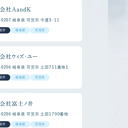
会社ＡａｎｄＫ
-0207 岐阜県 可児市 今渡３‐１１
業界
岐阜県
可児市
会社ウィズ・ユー
areer
R
9-0206 岐阜県 可児市 土田７１１番地１
業界
岐阜県
可児市
会社富士ノ井
9-0206 岐阜県 可児市 土田１７９０番地
業界
岐阜県
可児市