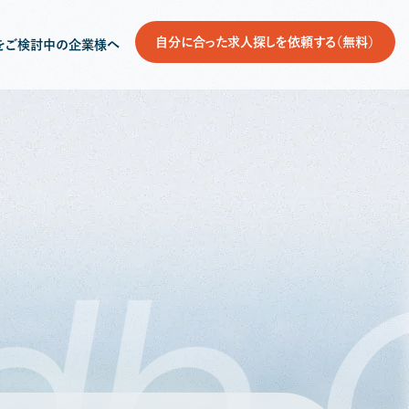
自分に合った求人探しを依頼する（無料）
をご検討中の企業様へ
db
G