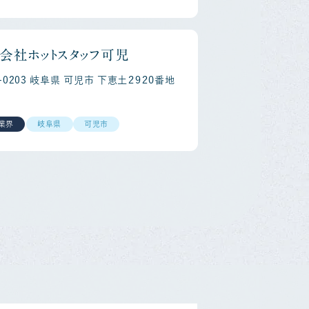
会社ホットスタッフ可児
9-0203 岐阜県 可児市 下恵土２９２０番地
業界
岐阜県
可児市