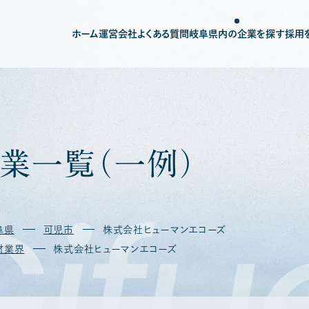
ホーム
運営会社
よくある質問
岐阜県内の企業を探す
採用
業
一
覧
（
一
例
）
ifu
阜県
可児市
株式会社ヒューマンエコーズ
材業界
株式会社ヒューマンエコーズ