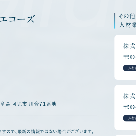
その
エコーズ
人材
株式
〒50
人材
株式
 岐阜県 可児市 川合７１番地
〒50
人材
ますので、最新の情報ではない場合がございます。