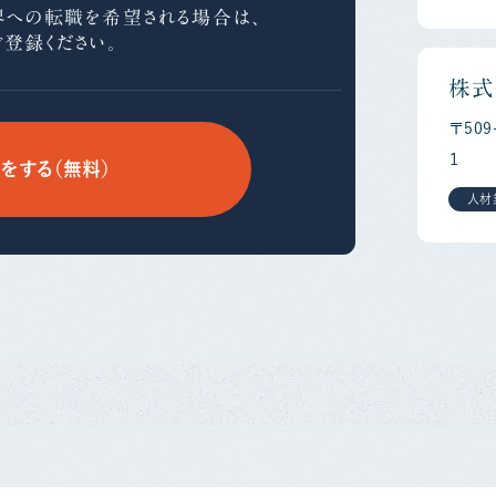
界への
転職を希望される場合は、
ご登録ください。
株式
〒50
１
をする（無料）
人材