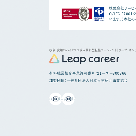
株式会社リーピー
O/IEC 2700
います。（本社の
岐阜・愛知のハイクラス求人開拓型転職エージェント
｜リープ・キャ
有料職業紹介事業許可番号：21ーユー300366
加盟団体：一般社団法人日本人材紹介事業協会
岐阜版
愛知版