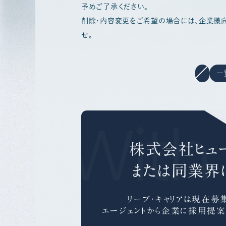
予めご了承ください。
削除・内容変更をご希望の場合には、
企業様
せ。
一
er With
株式会社ヒュ
または同業界
リープ・キャリアは
現在募集
エージェントから企業に採用提案