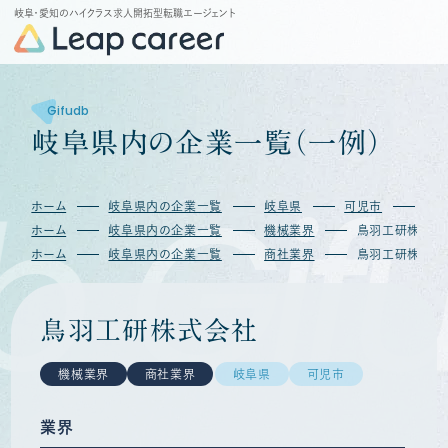
岐阜・愛知のハイクラス求人開拓型転職エージェント
Gifudb
岐
阜
県
内
の
企
業
一
覧
（
一
例
）
b
Gif
ホーム
岐阜県内の企業一覧
岐阜県
可児市
鳥
ホーム
岐阜県内の企業一覧
機械業界
鳥羽工研株式会
ホーム
岐阜県内の企業一覧
商社業界
鳥羽工研株式会
鳥羽工研株式会社
機械業界
商社業界
岐阜県
可児市
業界