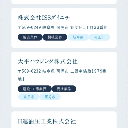
株式会社ＩＳＳダイニチ
〒509-0249 岐阜県 可児市 姫ケ丘１丁目３３番地
製造業界
機械業界
岐阜県
可児市
太平ハウジング株式会社
〒509-0232 岐阜県 可児市 二野字鍋煎１９７９番
地１
建設・工事業界
商社業界
岐阜県
可児市
日進油圧工業株式会社