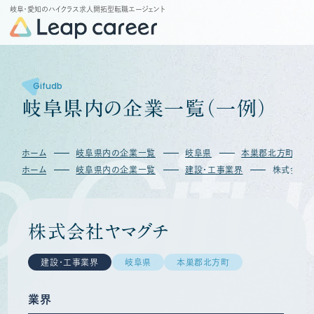
岐阜・愛知のハイクラス求人開拓型転職エージェント
Gifudb
岐
阜
県
内
の
企
業
一
覧
（
一
例
）
Gifu
ホーム
岐阜県内の企業一覧
岐阜県
本巣郡北方町
ホーム
岐阜県内の企業一覧
建設・工事業界
株式会社
株式会社ヤマグチ
建設・工事業界
岐阜県
本巣郡北方町
業界