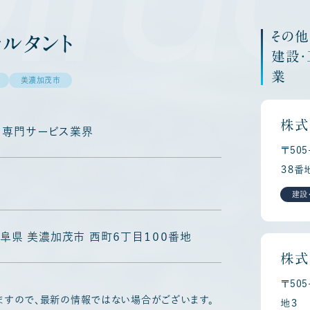
その
ルタント
建設
業
美濃加茂市
株式
専門サービス業界
〒50
３８番
建設
6 岐阜県 美濃加茂市 西町６丁目１００番地
株式
〒50
ますので、最新の情報ではない場合がございます。
地３