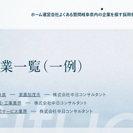
ホーム
運営会社
よくある質問
岐阜県内の企業を探す
採用
業
一
覧
（
一
例
）
ifu
阜県
美濃加茂市
株式会社中日コンサルタント
設・工事業界
株式会社中日コンサルタント
門サービス業界
株式会社中日コンサルタント