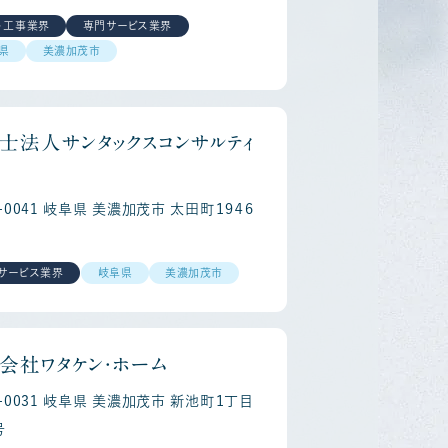
・工事業界
専門サービス業界
県
美濃加茂市
士法人サンタックスコンサルティ
5-0041 岐阜県 美濃加茂市 太田町１９４６
reer
Re
サービス業界
岐阜県
美濃加茂市
会社ワタケン・ホーム
5-0031 岐阜県 美濃加茂市 新池町１丁目
号