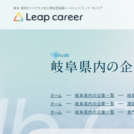
岐阜・愛知のハイクラス求人開拓型転職エージェント
｜リープ・キャリア
Gifudb
岐
阜
県
内
の
企
b
G
ホーム
岐阜県内の企業一覧
岐
ホーム
岐阜県内の企業一覧
建
ホーム
岐阜県内の企業一覧
専