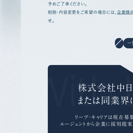
予めご了承ください。
削除・内容変更をご希望の場合には、
企業様
せ。
一
r With 
株式会社中日
または同業界
リープ・キャリアは
現在募集
エージェントから企業に採用提案