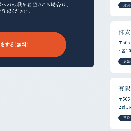
界への
転職を希望される場合は、
建設
ご登録ください。
株式
〒50
をする（無料）
４番１
建設
有限
〒50
２番１
建設