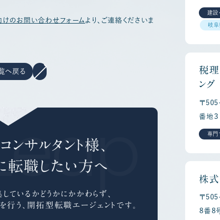
建設
向けのお問い合わせフォーム
より、ご連絡くださいま
岐阜
税理
覧へ戻る
ング
〒50
Leap Ca
番地３
専門
コンサルタント様、
に
転職したい方へ
株式
しているかどうかにかかわらず、
〒50
を行う、
開拓型転職エージェントです。
８番８