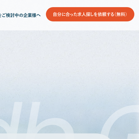
自分に合った求人探しを依頼する（無料）
をご検討中の企業様へ
db
G