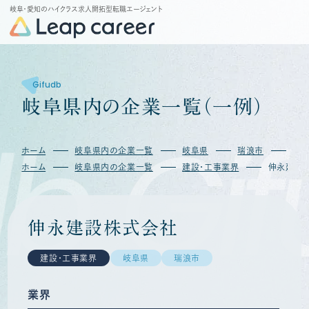
岐阜・愛知のハイクラス求人開拓型転職エージェント
Gifudb
岐
阜
県
内
の
企
業
一
覧
（
一
例
）
b
Gif
ホーム
岐阜県内の企業一覧
岐阜県
瑞浪市
伸
ホーム
岐阜県内の企業一覧
建設・工事業界
伸永建設
伸永建設株式会社
建設・工事業界
岐阜県
瑞浪市
業界