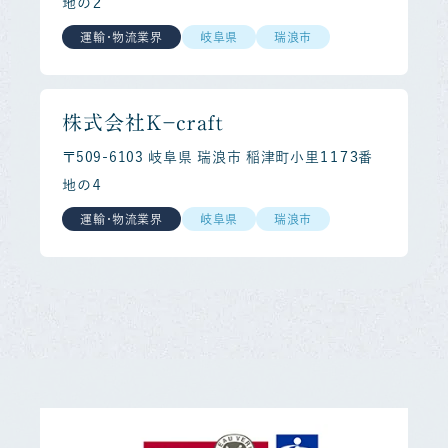
地の２
運輸・物流業界
岐阜県
瑞浪市
株式会社Ｋ－ｃｒａｆｔ
〒509-6103 岐阜県 瑞浪市 稲津町小里１１７３番
地の４
運輸・物流業界
岐阜県
瑞浪市