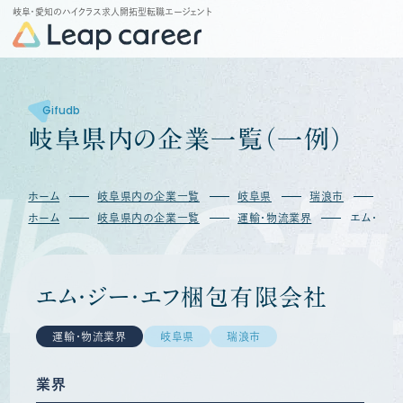
岐阜・愛知のハイクラス求人開拓型転職エージェント
Gifudb
岐
阜
県
内
の
企
業
一
覧
（
一
例
）
b
Gif
ホーム
岐阜県内の企業一覧
岐阜県
瑞浪市
エム
ホーム
岐阜県内の企業一覧
運輸・物流業界
エム・ジー
エム・ジー・エフ梱包有限会社
運輸・物流業界
岐阜県
瑞浪市
業界