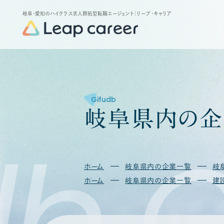
岐阜・愛知のハイクラス求人開拓型転職エージェント
｜リープ・キャリア
Gifudb
岐
阜
県
内
の
企
db
G
ホーム
岐阜県内の企業一覧
岐
ホーム
岐阜県内の企業一覧
建