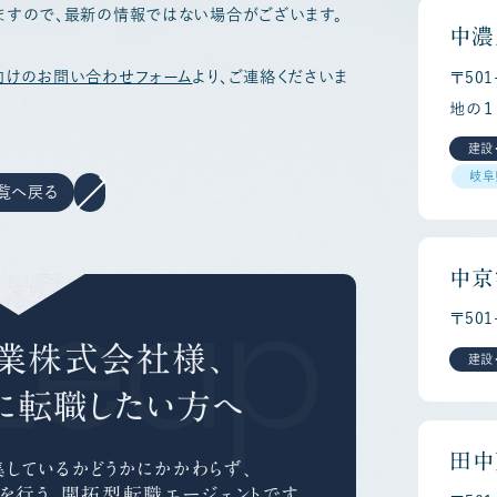
ますので、最新の情報ではない場合がございます。
中濃
向けのお問い合わせフォーム
より、ご連絡くださいま
〒50
地の１
建設
岐阜
覧へ戻る
Leap C
中京
〒50
業株式会社様、
建設
に
転職したい方へ
田中
しているかどうかにかかわらず、
を行う、
開拓型転職エージェントです。