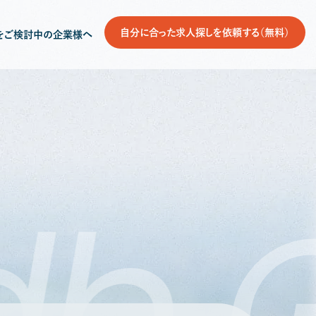
自分に合った求人探しを依頼する（無料）
をご検討中の企業様へ
db
G