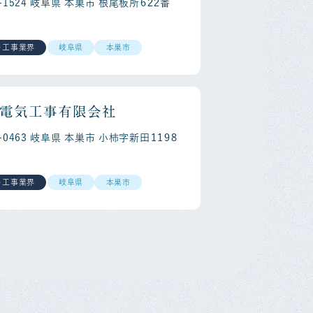
1-1524 岐阜県 本巣市 根尾板所６２２番
・工事業界
岐阜県
本巣市
電気工事有限会社
1-0463 岐阜県 本巣市 小柿字新田１１９８
・工事業界
岐阜県
本巣市