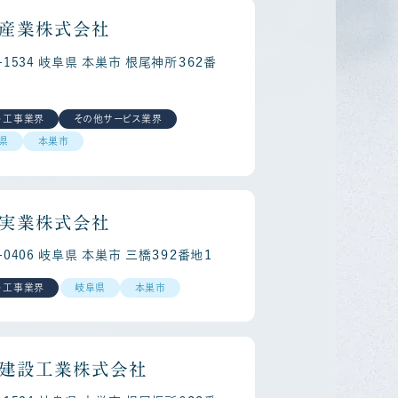
産業株式会社
1-1534 岐阜県 本巣市 根尾神所３６２番
・工事業界
その他サービス業界
県
本巣市
areer
Re
実業株式会社
1-0406 岐阜県 本巣市 三橋３９２番地１
・工事業界
岐阜県
本巣市
建設工業株式会社