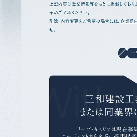
上記内容は登記情報等をもとに掲載しており
予めご了承ください。
削除・内容変更をご希望の場合には、
企業様
せ。
一
r With 
三和建設工
または同業界
リープ・キャリアは
現在募集
エージェントから企業に採用提案