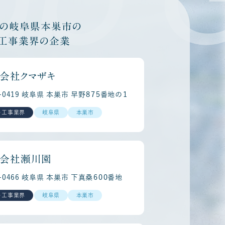
他の岐阜県本巣市の
・工事業界の企業
会社クマザキ
1-0419 岐阜県 本巣市 早野８７５番地の１
・工事業界
岐阜県
本巣市
会社瀬川園
1-0466 岐阜県 本巣市 下真桑６００番地
・工事業界
岐阜県
本巣市