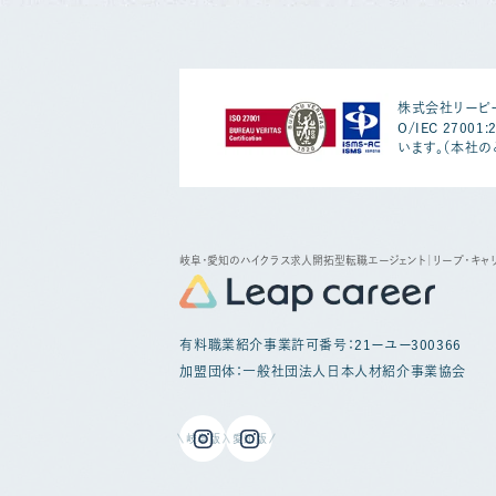
株式会社リーピー
O/IEC 2700
います。（本社の
岐阜・愛知のハイクラス求人開拓型転職エージェント
｜リープ・キャ
有料職業紹介事業許可番号：21ーユー300366
加盟団体：一般社団法人日本人材紹介事業協会
岐阜版
愛知版