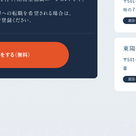
〒50
地の７
界への
転職を希望される場合は、
ご登録ください。
建設
東陽
をする（無料）
〒50
番
建設