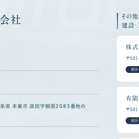
その
会社
建設
株式
〒50
建設
有限
1 岐阜県 本巣市 政田字柳原２０８３番地の
〒50
建設