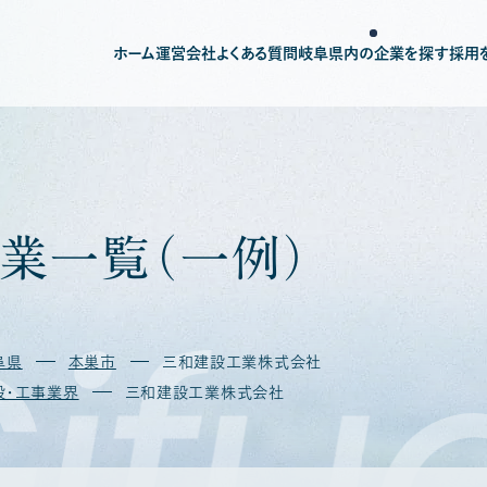
ホーム
運営会社
よくある質問
岐阜県内の企業を探す
採用
業
一
覧
（
一
例
）
ifu
阜県
本巣市
三和建設工業株式会社
設・工事業界
三和建設工業株式会社