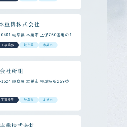
本重機株式会社
1-0401 岐阜県 本巣市 上保７６０番地の１
areer
Re
・工事業界
岐阜県
本巣市
会社所組
1-1524 岐阜県 本巣市 根尾板所２５９番
・工事業界
岐阜県
本巣市
実業株式会社