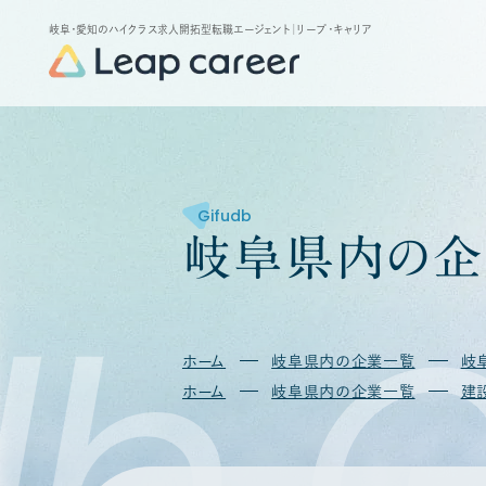
岐阜・愛知のハイクラス求人開拓型転職エージェント
｜リープ・キャリア
Gifudb
岐
阜
県
内
の
企
db
G
ホーム
岐阜県内の企業一覧
岐
ホーム
岐阜県内の企業一覧
建