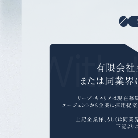
一
r With 
有限会社
または同業界
リープ・キャリアは
現在募集
エージェントから企業に採用提案
上記企業様、もしくは同業
下記より