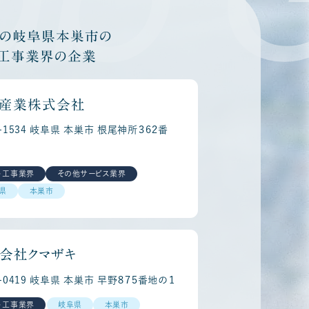
他の岐阜県本巣市の
・工事業界の企業
産業株式会社
1-1534 岐阜県 本巣市 根尾神所３６２番
・工事業界
その他サービス業界
県
本巣市
会社クマザキ
1-0419 岐阜県 本巣市 早野８７５番地の１
・工事業界
岐阜県
本巣市