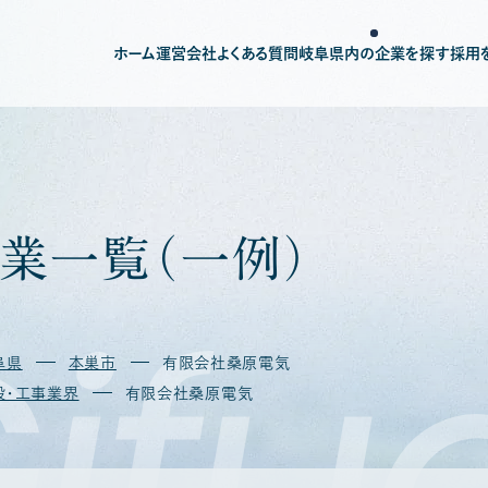
ホーム
運営会社
よくある質問
岐阜県内の企業を探す
採用
業
一
覧
（
一
例
）
ifu
阜県
本巣市
有限会社桑原電気
設・工事業界
有限会社桑原電気