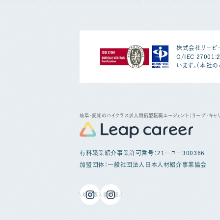
株式会社リーピー
O/IEC 2700
います。（本社の
岐阜・愛知のハイクラス求人開拓型転職エージェント
｜リープ・キャ
有料職業紹介事業許可番号：21ーユー300366
加盟団体：一般社団法人日本人材紹介事業協会
岐阜版
愛知版