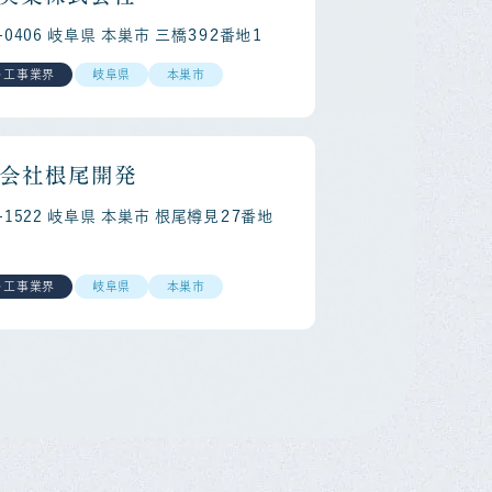
1-0406 岐阜県 本巣市 三橋３９２番地１
・工事業界
岐阜県
本巣市
会社根尾開発
1-1522 岐阜県 本巣市 根尾樽見２７番地
・工事業界
岐阜県
本巣市