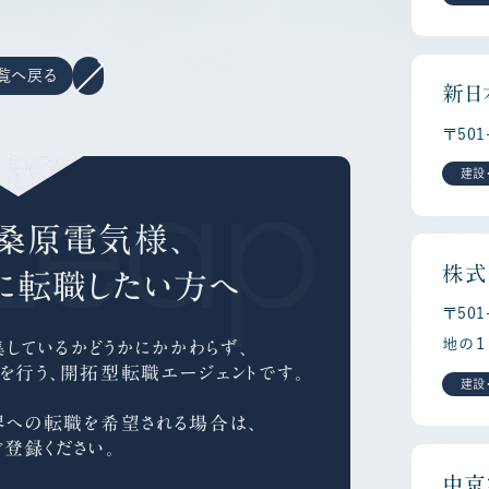
覧へ戻る
新日
〒50
Leap C
建設
桑原電気様、
株式
に
転職したい方へ
〒50
地の１
しているかどうかにかかわらず、
を行う、
開拓型転職エージェントです。
建設
界への
転職を希望される場合は、
ご登録ください。
中京