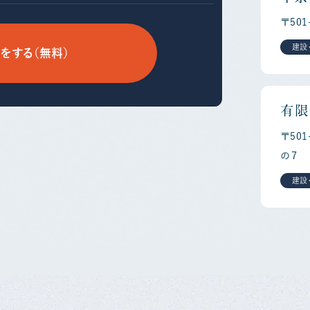
〒50
建設
をする（無料）
有限
〒50
の７
建設