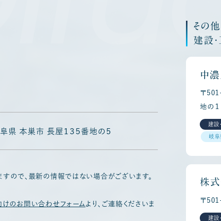
その
建設
中濃
〒50
地の１
建設
 岐阜県 本巣市 長屋１３５番地の５
岐阜
ますので、最新の情報ではない場合がございます。
株式
〒50
向けのお問い合わせフォーム
より、ご連絡くださいま
建設