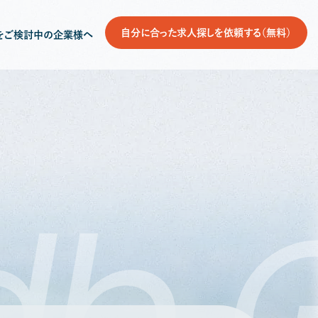
自分に合った求人探しを依頼する（無料）
をご検討中の企業様へ
db
G