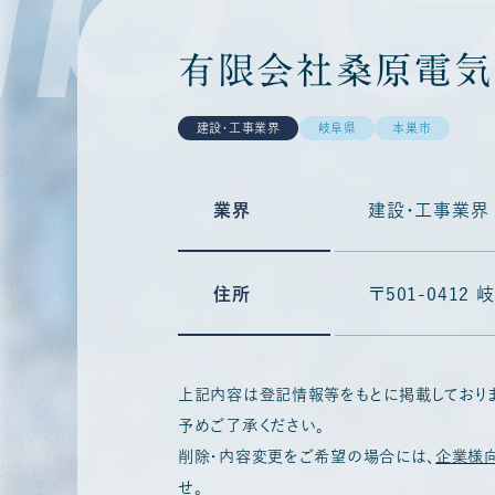
有限会社桑原電気
建設・工事業界
岐阜県
本巣市
業界
建設・工事業界
住所
〒501-0412
上記内容は登記情報等をもとに掲載しており
予めご了承ください。
削除・内容変更をご希望の場合には、
企業様
せ。