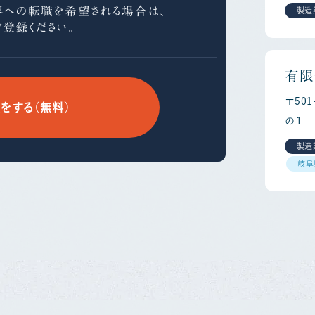
界への
転職を希望される場合は、
製造
ご登録ください。
有限
〒50
をする（無料）
の１
製造
岐阜