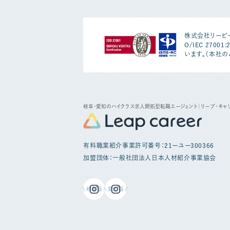
株式会社リーピー
O/IEC 2700
います。（本社の
岐阜・愛知のハイクラス求人開拓型転職エージェント
｜リープ・キャ
有料職業紹介事業許可番号：21ーユー300366
加盟団体：一般社団法人日本人材紹介事業協会
岐阜版
愛知版