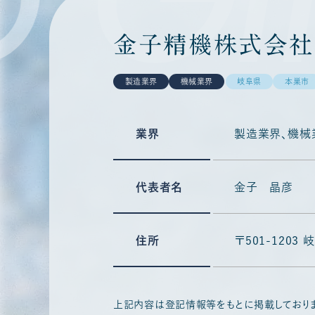
金子精機株式会社
製造業界
機械業界
岐阜県
本巣市
業界
製造業界
機械
代表者名
金子 晶彦
住所
〒501-1203
上記内容は登記情報等をもとに掲載しており