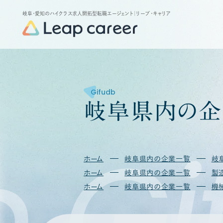
岐阜・愛知のハイクラス求人開拓型転職エージェント
｜リープ・キャリア
Gifudb
岐
阜
県
内
の
企
b
Gi
ホーム
岐阜県内の企業一覧
岐
ホーム
岐阜県内の企業一覧
製
ホーム
岐阜県内の企業一覧
機