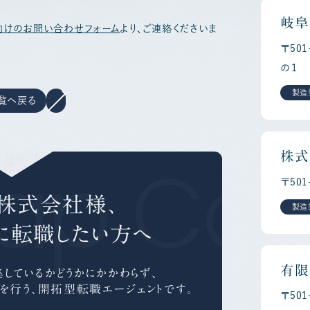
岐阜
向けのお問い合わせフォーム
より、ご連絡くださいま
〒50
の１
製造
覧へ戻る
ap Car
株式
〒50
株式会社様、
製造
に
転職したい方へ
有限
しているかどうかにかかわらず、
を行う、
開拓型転職エージェントです。
〒50