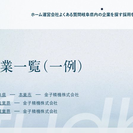
ホーム
運営会社
よくある質問
岐阜県内の企業を探す
採用
業
一
覧
（
一
例
）
fud
阜県
本巣市
金子精機株式会社
造業界
金子精機株式会社
械業界
金子精機株式会社