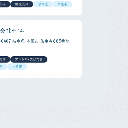
業界
機械業界
岐阜県
本巣市
会社ティム
1-0407 岐阜県 本巣市 仏生寺８８５番地
業界
アパレル・美容業界
県
本巣市