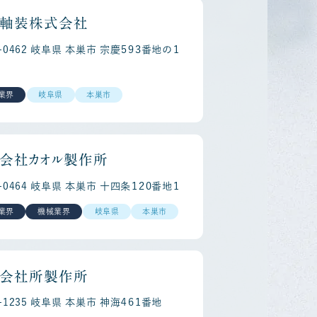
軸装株式会社
1-0462 岐阜県 本巣市 宗慶５９３番地の１
業界
岐阜県
本巣市
eer
Regi
会社カオル製作所
1-0464 岐阜県 本巣市 十四条１２０番地１
業界
機械業界
岐阜県
本巣市
会社所製作所
1-1235 岐阜県 本巣市 神海４６１番地