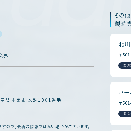
その
製造
北川
〒50
業界
製造
パー
 岐阜県 本巣市 文殊１００１番地
〒50
製造
ますので、最新の情報ではない場合がございます。