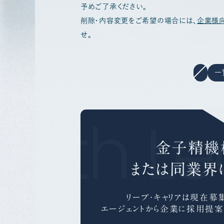
予めご了承ください。
削除・内容変更をご希望の場合には、
企業様
せ。
一
With Le
金子精機
または同業界
リープ・キャリアは
現在募集
エージェントから企業に採用提案