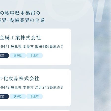
他の岐阜県本巣市の
業界・機械業界の企業
金属工業株式会社
1-0471 岐阜県 本巣市 政田４８６番地の２
業界
岐阜県
本巣市
ル化成品株式会社
1-0473 岐阜県 本巣市 温井２４３番地の３
業界
岐阜県
本巣市