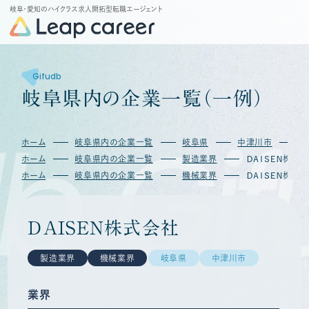
岐阜・愛知のハイクラス求人開拓型転職エージェント
Gifudb
岐
阜
県
内
の
企
業
一
覧
（
一
例
）
b
Gif
ホーム
岐阜県内の企業一覧
岐阜県
中津川市
Ｄ
ホーム
岐阜県内の企業一覧
製造業界
ＤＡＩＳＥＮ株式
ホーム
岐阜県内の企業一覧
機械業界
ＤＡＩＳＥＮ株式
ＤＡＩＳＥＮ株式会社
製造業界
機械業界
岐阜県
中津川市
業界