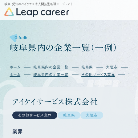
岐阜・愛知のハイクラス求人開拓型転職エージェント
Gifudb
岐
阜
県
内
の
企
業
一
覧
（
一
例
）
b
Gif
ホーム
岐阜県内の企業一覧
岐阜県
大垣市
アイ
ホーム
岐阜県内の企業一覧
その他サービス業界
アイ
アイケイサービス株式会社
その他サービス業界
岐阜県
大垣市
業界