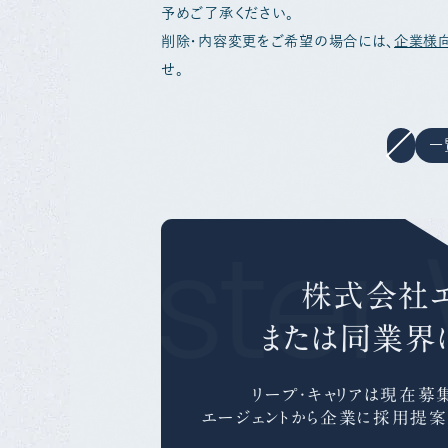
予めご了承ください。
削除・内容変更をご希望の場合には、
企業様
せ。
一
gister 
株式会社エ
または同業界
リープ・キャリアは
現在募集
エージェントから企業に採用提案