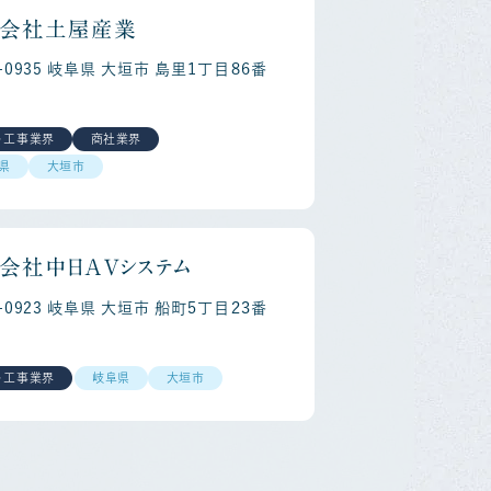
会社土屋産業
3-0935 岐阜県 大垣市 島里１丁目８６番
・工事業界
商社業界
県
大垣市
会社中日ＡＶシステム
3-0923 岐阜県 大垣市 船町５丁目２３番
・工事業界
岐阜県
大垣市