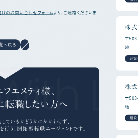
向けのお問い合わせフォーム
より、ご連絡くださいま
株式
〒50
覧へ戻る
地
建設
With Le
株式
フエヌティ様、
〒50
に
転職したい方へ
地
建設
しているかどうかにかかわらず、
を行う、
開拓型転職エージェントです。