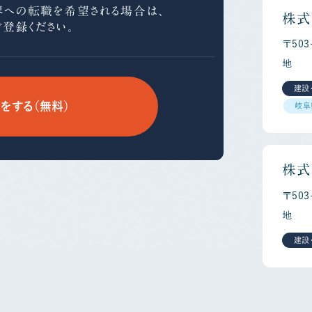
界への
転職を希望される場合は、
株式
ご登録ください。
〒50
地
建設
をする（無料）
岐阜
株式
〒50
地
建設