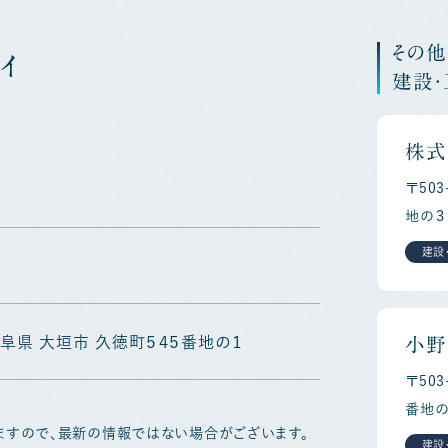
その
ィ
建設
株式
〒50
地の３
建設
2 岐阜県 大垣市 久徳町５４５番地の１
小野
〒50
番地の
ますので、最新の情報ではない場合がございます。
建設