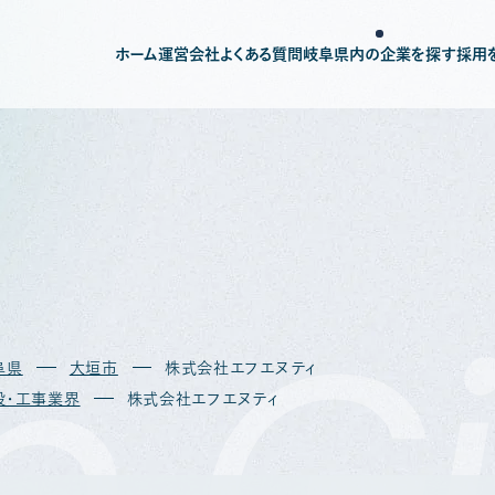
ホーム
運営会社
よくある質問
岐阜県内の企業を探す
採用
b
Gi
阜県
大垣市
株式会社エフエヌティ
設・工事業界
株式会社エフエヌティ