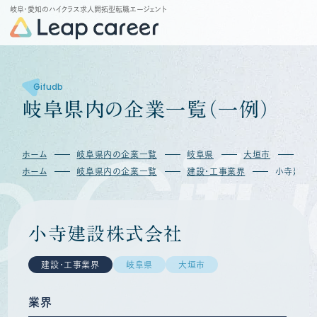
岐阜・愛知のハイクラス求人開拓型転職エージェント
Gifudb
岐
阜
県
内
の
企
業
一
覧
（
一
例
）
Gifu
ホーム
岐阜県内の企業一覧
岐阜県
大垣市
小
ホーム
岐阜県内の企業一覧
建設・工事業界
小寺建設
小寺建設株式会社
建設・工事業界
岐阜県
大垣市
業界