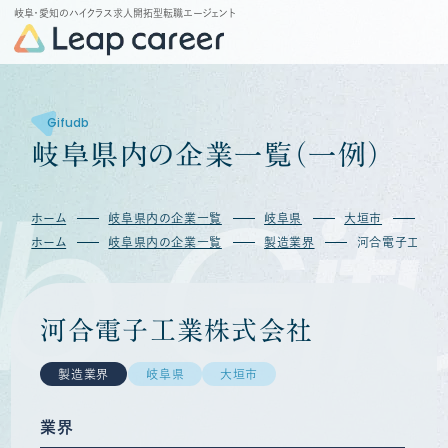
岐阜・愛知のハイクラス求人開拓型転職エージェント
Gifudb
岐
阜
県
内
の
企
業
一
覧
（
一
例
）
b
Gif
ホーム
岐阜県内の企業一覧
岐阜県
大垣市
河
ホーム
岐阜県内の企業一覧
製造業界
河合電子工業株
河合電子工業株式会社
製造業界
岐阜県
大垣市
業界