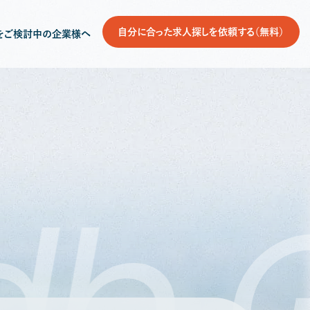
自分に合った求人探しを依頼する（無料）
をご検討中の企業様へ
db
G