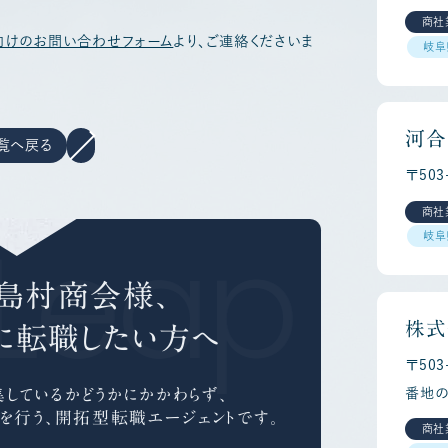
商社
向けのお問い合わせフォーム
より、ご連絡くださいま
岐阜
河合
覧へ戻る
〒503
商社
Leap C
岐阜
島村商会様、
株式
に
転職したい方へ
〒50
しているかどうかにかかわらず、
番地の
を行う、
開拓型転職エージェントです。
商社