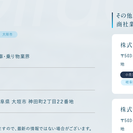
その
商社
大垣市
株式
〒50
車・乗り物業界
地
小売
岐阜
7 岐阜県 大垣市 神田町２丁目２２番地
株式
〒50
ますので、最新の情報ではない場合がございます。
地