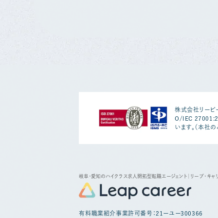
株式会社リーピー
O/IEC 2700
います。（本社の
岐阜・愛知のハイクラス求人開拓型転職エージェント
｜リープ・キャ
有料職業紹介事業許可番号：21ーユー300366