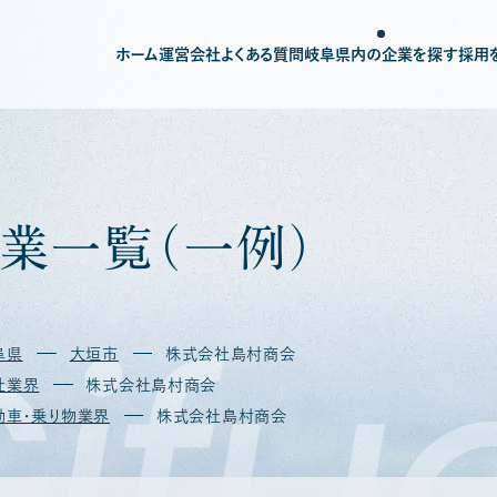
ホーム
運営会社
よくある質問
岐阜県内の企業を探す
採用
業
一
覧
（
一
例
）
ifu
阜県
大垣市
株式会社島村商会
社業界
株式会社島村商会
動車・乗り物業界
株式会社島村商会