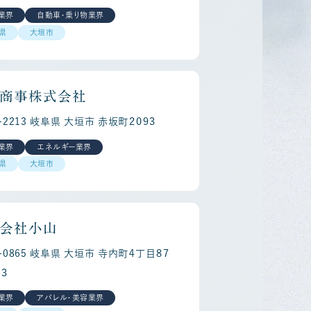
業界
自動車・乗り物業界
県
大垣市
商事株式会社
-2213 岐阜県 大垣市 赤坂町２０９３
業界
エネルギー業界
areer
Re
県
大垣市
会社小山
3-0865 岐阜県 大垣市 寺内町４丁目８７
３
業界
アパレル・美容業界