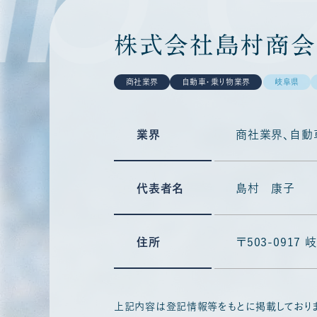
株式会社島村商会
商社業界
自動車・乗り物業界
岐阜県
業界
商社業界
自動
代表者名
島村 康子
住所
〒503-091
上記内容は登記情報等をもとに掲載しており