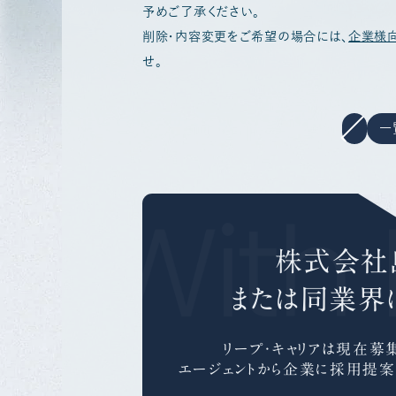
予めご了承ください。
削除・内容変更をご希望の場合には、
企業様
せ。
一
r With 
株式会社
または同業界
リープ・キャリアは
現在募集
エージェントから企業に採用提案