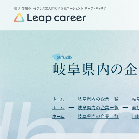
岐阜・愛知のハイクラス求人開拓型転職エージェント
｜リープ・キャリア
Gifudb
岐
阜
県
内
の
企
db
G
ホーム
岐阜県内の企業一覧
岐
ホーム
岐阜県内の企業一覧
商
ホーム
岐阜県内の企業一覧
自