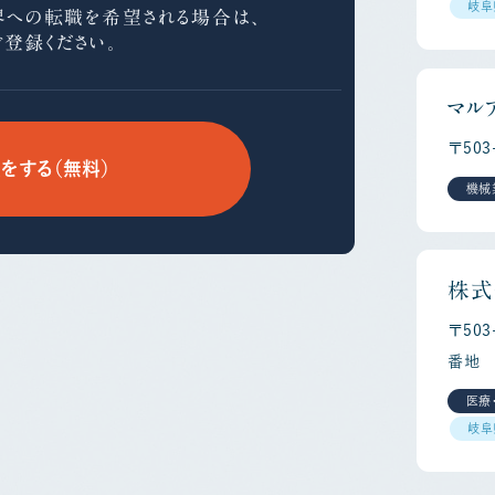
岐阜
界への
転職を希望される場合は、
ご登録ください。
マル
〒50
をする（無料）
機械
株式
〒50
番地
医療
岐阜