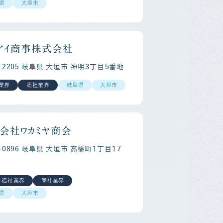
県
大垣市
アイ商事株式会社
3-2205 岐阜県 大垣市 神明３丁目５番地
業界
商社業界
岐阜県
大垣市
会社ワカミヤ商会
3-0896 岐阜県 大垣市 高橋町１丁目１７
・福祉業界
商社業界
県
大垣市