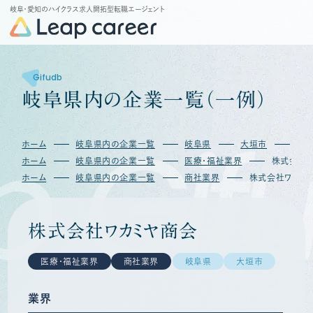
岐阜・愛知のハイクラス求人開拓型転職エージェント
Gifudb
岐
阜
県
内
の
企
業
一
覧
（
一
例
）
b
Gif
ホーム
岐阜県内の企業一覧
岐阜県
大垣市
株
ホーム
岐阜県内の企業一覧
医療・福祉業界
株式会社
ホーム
岐阜県内の企業一覧
商社業界
株式会社ワカミ
株式会社ワカミヤ商会
医療・福祉業界
商社業界
岐阜県
大垣市
業界