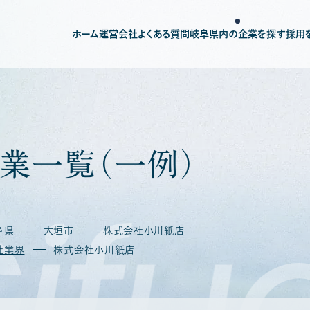
ホーム
運営会社
よくある質問
岐阜県内の企業を探す
採用
業
一
覧
（
一
例
）
ifu
阜県
大垣市
株式会社小川紙店
社業界
株式会社小川紙店