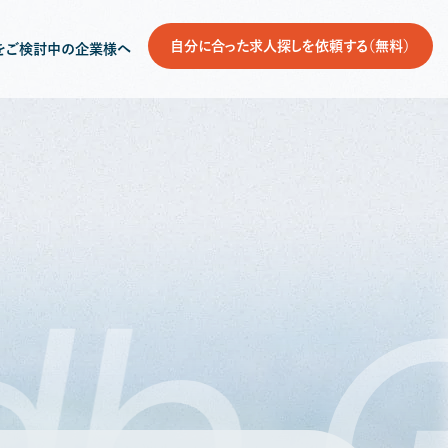
自分に合った求人探しを依頼する（無料）
をご検討中の企業様へ
db
G