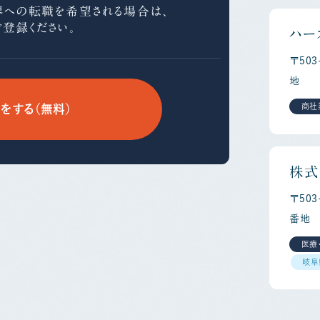
界への
転職を希望される場合は、
ご登録ください。
ハー
〒50
地
商社
をする（無料）
株式
〒50
番地
医療
岐阜