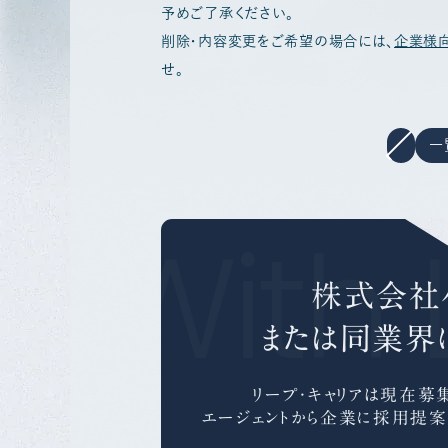
予めご了承ください。
削除・内容変更をご希望の場合には、
企業様
せ。
一
r With 
株式会社
または同業界
リープ・キャリアは
現在募集
エージェントから企業に採用提案