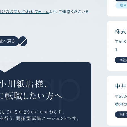
岐阜
向けのお問い合わせフォーム
より、ご連絡くださいま
株式
覧へ戻る
〒50
１
商社
Leap Ca
小川紙店様、
中井
に
転職したい方へ
〒50
番地の
しているかどうかにかかわらず、
商社
を行う、
開拓型転職エージェントです。