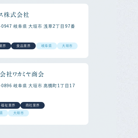
ス株式会社
3-0947 岐阜県 大垣市 浅草２丁目９７番
業界
食品業界
岐阜県
大垣市
会社ワカミヤ商会
3-0896 岐阜県 大垣市 高橋町１丁目１７
・福祉業界
商社業界
県
大垣市