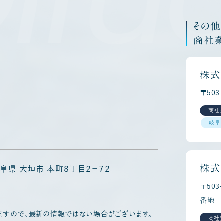
その
商社
株式
〒50
商社
岐阜
株式
 岐阜県 大垣市 本町８丁目２－７２
〒50
番地
ますので、最新の情報ではない場合がございます。
商社