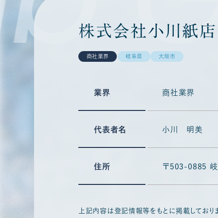
株式会社小川紙店
商社業界
岐阜県
大垣市
業界
商社業界
代表者名
小川 明美
住所
〒503-0885
上記内容は登記情報等をもとに掲載しており