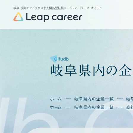
岐阜・愛知のハイクラス求人開拓型転職エージェント
｜リープ・キャリア
Gifudb
岐
阜
県
内
の
企
b
G
ホーム
岐阜県内の企業一覧
岐
ホーム
岐阜県内の企業一覧
商