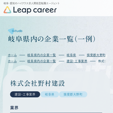
岐阜・愛知のハイクラス求人開拓型転職エージェント
Gifudb
岐
阜
県
内
の
企
業
一
覧
（
一
例
）
b
Gif
ホーム
岐阜県内の企業一覧
岐阜県
揖斐郡大野町
ホーム
岐阜県内の企業一覧
建設・工事業界
株式会社
株式会社野村建設
建設・工事業界
岐阜県
揖斐郡大野町
業界