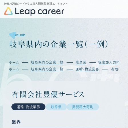
岐阜・愛知のハイクラス求人開拓型転職エージェント
Gifudb
岐
阜
県
内
の
企
業
一
覧
（
一
例
）
b
Gif
ホーム
岐阜県内の企業一覧
岐阜県
揖斐郡大野町
ホーム
岐阜県内の企業一覧
運輸・物流業界
有限会社
有限会社豊優サービス
運輸・物流業界
岐阜県
揖斐郡大野町
業界