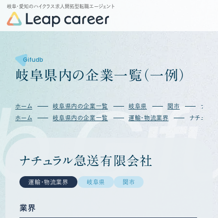
岐阜・愛知のハイクラス求人開拓型転職エージェント
Gifudb
岐
阜
県
内
の
企
業
一
覧
（
一
例
）
b
Gif
ホーム
岐阜県内の企業一覧
岐阜県
関市
ナチュ
ホーム
岐阜県内の企業一覧
運輸・物流業界
ナチュラ
ナチュラル急送有限会社
運輸・物流業界
岐阜県
関市
業界