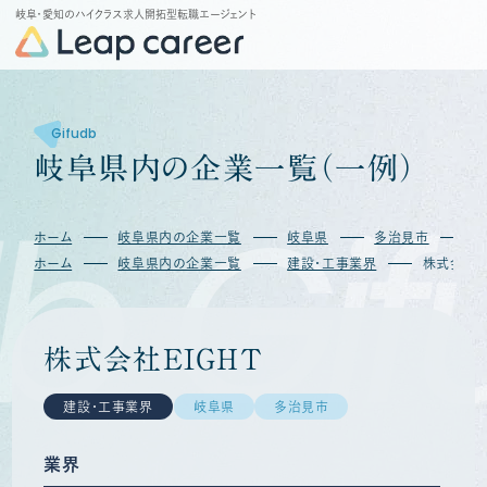
岐阜・愛知のハイクラス求人開拓型転職エージェント
Gifudb
岐
阜
県
内
の
企
業
一
覧
（
一
例
）
b
Gif
ホーム
岐阜県内の企業一覧
岐阜県
多治見市
株
ホーム
岐阜県内の企業一覧
建設・工事業界
株式会社Ｅ
株式会社ＥＩＧＨＴ
建設・工事業界
岐阜県
多治見市
業界