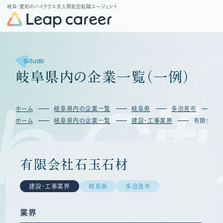
岐阜・愛知のハイクラス求人開拓型転職エージェント
Gifudb
岐
阜
県
内
の
企
業
一
覧
（
一
例
）
b
Gif
ホーム
岐阜県内の企業一覧
岐阜県
多治見市
ホーム
岐阜県内の企業一覧
建設・工事業界
有限会社
有限会社石玉石材
建設・工事業界
岐阜県
多治見市
業界