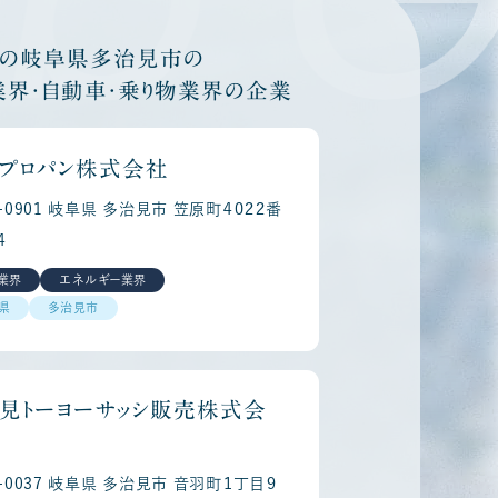
他の岐阜県多治見市の
業界・自動車・乗り物業界の企業
プロパン株式会社
7-0901 岐阜県 多治見市 笠原町４０２２番
４
業界
エネルギー業界
県
多治見市
見トーヨーサッシ販売株式会
7-0037 岐阜県 多治見市 音羽町１丁目９