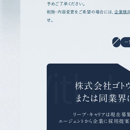
予めご了承ください。
削除・内容変更をご希望の場合には、
企業様
せ。
一
 With L
株式会社ゴト
または同業界
リープ・キャリアは
現在募集
エージェントから企業に採用提案