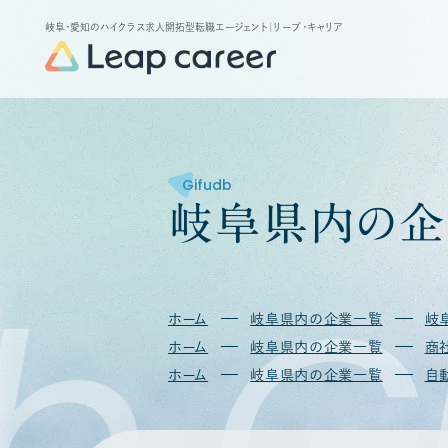
岐阜・愛知のハイクラス求人開拓型転職エージェント
｜リープ・キャリア
Gifudb
岐
阜
県
内
の
企
b
Gi
ホーム
岐阜県内の企業一覧
岐
ホーム
岐阜県内の企業一覧
商
ホーム
岐阜県内の企業一覧
自