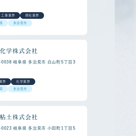
・工事業界
商社業界
県
多治見市
化学株式会社
7-0038 岐阜県 多治見市 白山町５丁目３
reer
Reg
業界
化学業界
県
多治見市
粘土株式会社
7-0023 岐阜県 多治見市 小田町１丁目５