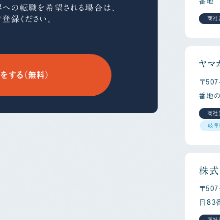
番地
界への
転職を希望される場合は、
ご登録ください。
商社
ヤマ
をする（無料）
〒50
番地の
商社
岐阜
株式
〒50
目８３
商社