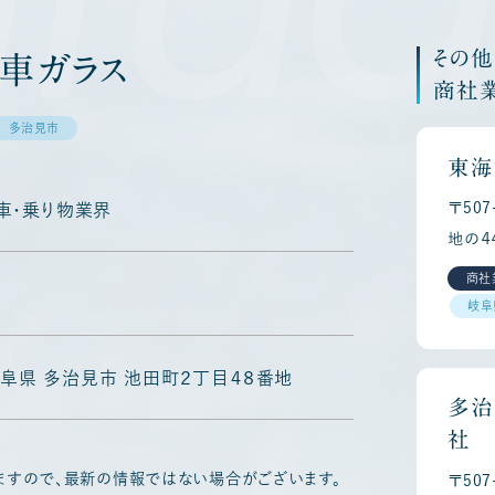
その
車ガラス
商社
多治見市
東海
〒50
車・乗り物業界
地の４
商社
岐阜
8 岐阜県 多治見市 池田町２丁目４８番地
多治
社
ますので、最新の情報ではない場合がございます。
〒50