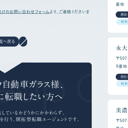
番地
向けのお問い合わせフォーム
より、ご連絡くださいま
建設
岐阜
覧へ戻る
永大
〒50
eap Ca
９番地
商社
ウ自動車ガラス様、
岐阜
に
転職したい方へ
美濃
しているかどうかにかかわらず、
を行う、
開拓型転職エージェントです。
〒50