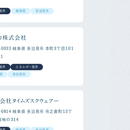
業界
岐阜県
多治見市
カ株式会社
7-0033 岐阜県 多治見市 本町３丁目１０１
１
業界
エネルギー業界
県
多治見市
会社タイムズスクウェアー
7-0814 岐阜県 多治見市 市之倉町１３丁
番地の３１４
業界
岐阜県
多治見市