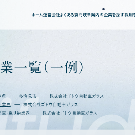
ホーム
運営会社
よくある質問
岐阜県内の企業を探す
採用
業
一
覧
（
一
例
）
fud
阜県
多治見市
株式会社ゴトウ自動車ガラス
社業界
株式会社ゴトウ自動車ガラス
動車・乗り物業界
株式会社ゴトウ自動車ガラス