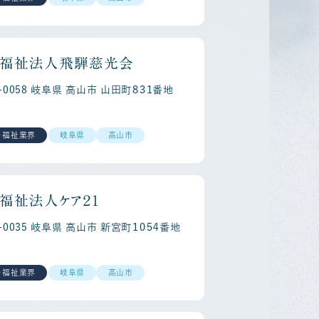
福祉法人飛騨慈光会
6-0058 岐阜県 高山市 山田町８３１番地
・福祉業界
岐阜県
高山市
reer
Re
福祉法人ケア２１
6-0035 岐阜県 高山市 新宮町１０５４番地
・福祉業界
岐阜県
高山市