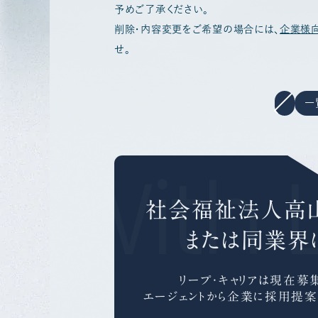
予めご了承ください。
削除・内容変更をご希望の場合には、
企業様
せ。
一
r With 
社会福祉法人高
または同業界
リープ・キャリアは
現在募集
エージェントから企業に採用提案