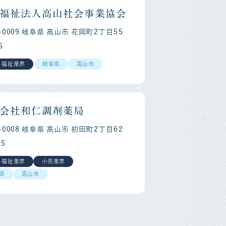
福祉法人高山社会事業協会
6-0009 岐阜県 高山市 花岡町２丁目５５
５
・福祉業界
岐阜県
高山市
会社和仁調剤薬局
6-0008 岐阜県 高山市 初田町２丁目６２
５
・福祉業界
小売業界
県
高山市