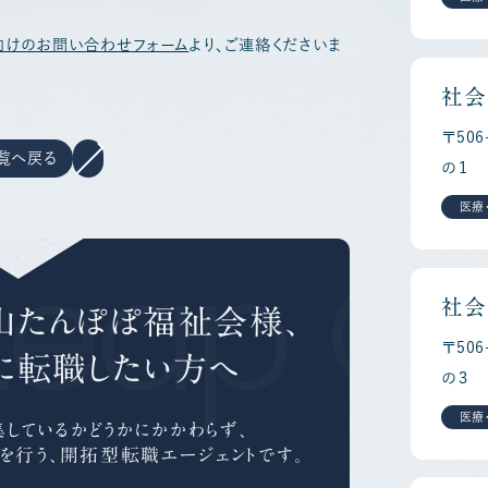
向けのお問い合わせフォーム
より、ご連絡くださいま
社会
〒50
覧へ戻る
の１
医療
Leap Ca
社会
山たんぽぽ福祉会様、
〒50
に
転職したい方へ
の３
医療
しているかどうかにかかわらず、
を行う、
開拓型転職エージェントです。