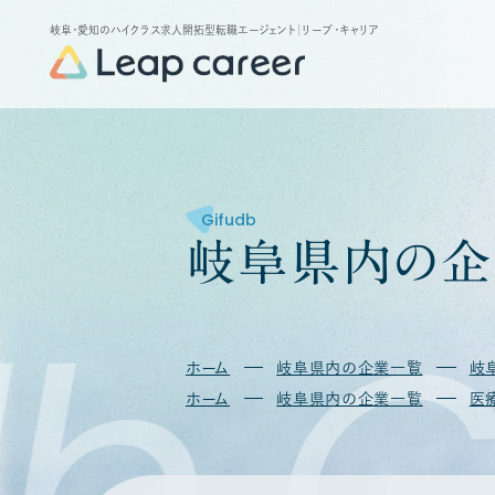
岐阜・愛知のハイクラス求人開拓型転職エージェント
｜リープ・キャリア
Gifudb
岐
阜
県
内
の
企
b
G
ホーム
岐阜県内の企業一覧
岐
ホーム
岐阜県内の企業一覧
医