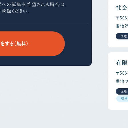
界への
転職を希望される場合は、
社会
ご登録ください。
〒50
番地２
医療
をする（無料）
有限
〒50
番地の
医療
岐阜