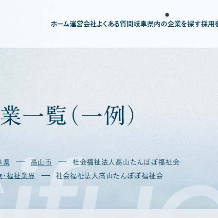
ホーム
運営会社
よくある質問
岐阜県内の企業を探す
採用
業
一
覧
（
一
例
）
ifu
阜県
高山市
社会福祉法人高山たんぽぽ福祉会
療・福祉業界
社会福祉法人高山たんぽぽ福祉会