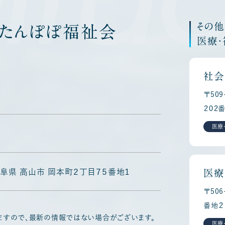
その
たんぽぽ福祉会
医療
社会
〒50
２０２
医療
4 岐阜県 高山市 岡本町２丁目７５番地１
医療
〒50
番地２
ますので、最新の情報ではない場合がございます。
医療