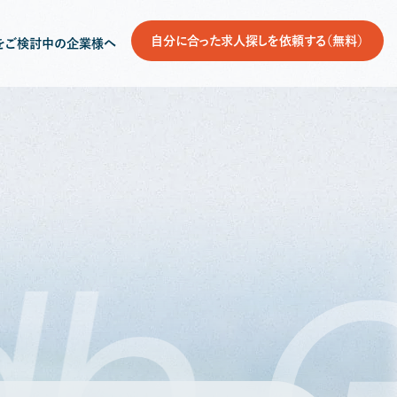
自分に合った求人探しを依頼する（無料）
をご検討中の企業様へ
db
G