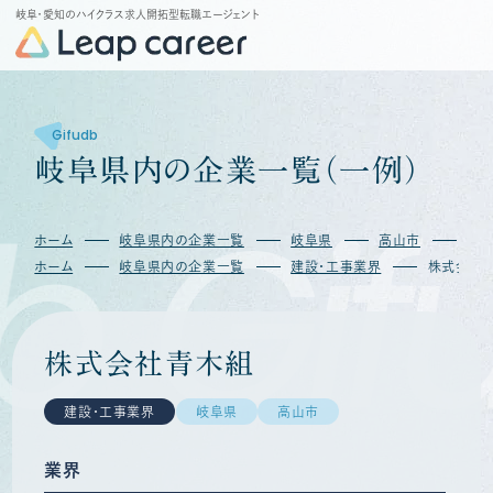
岐阜・愛知のハイクラス求人開拓型転職エージェント
Gifudb
岐
阜
県
内
の
企
業
一
覧
（
一
例
）
b
Gifu
ホーム
岐阜県内の企業一覧
岐阜県
高山市
株
ホーム
岐阜県内の企業一覧
建設・工事業界
株式会社
株式会社青木組
建設・工事業界
岐阜県
高山市
業界