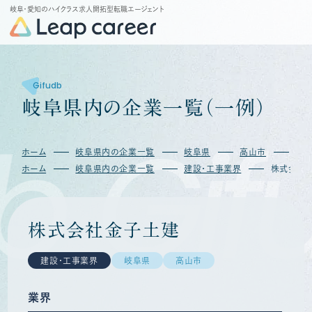
岐阜・愛知のハイクラス求人開拓型転職エージェント
Gifudb
岐
阜
県
内
の
企
業
一
覧
（
一
例
）
b
Gif
ホーム
岐阜県内の企業一覧
岐阜県
高山市
株
ホーム
岐阜県内の企業一覧
建設・工事業界
株式会社
株式会社金子土建
建設・工事業界
岐阜県
高山市
業界