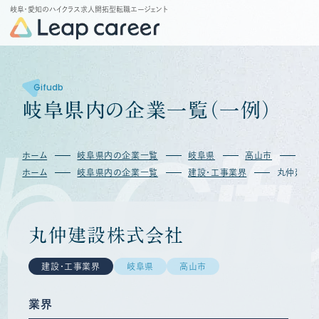
岐阜・愛知のハイクラス求人開拓型転職エージェント
Gifudb
岐
阜
県
内
の
企
業
一
覧
（
一
例
）
b
Gif
ホーム
岐阜県内の企業一覧
岐阜県
高山市
丸
ホーム
岐阜県内の企業一覧
建設・工事業界
丸仲建設
丸仲建設株式会社
建設・工事業界
岐阜県
高山市
業界