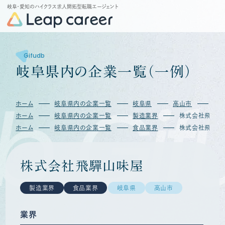
岐阜・愛知のハイクラス求人開拓型転職エージェント
Gifudb
岐
阜
県
内
の
企
業
一
覧
（
一
例
）
b
Gif
ホーム
岐阜県内の企業一覧
岐阜県
高山市
株
ホーム
岐阜県内の企業一覧
製造業界
株式会社飛驒山
ホーム
岐阜県内の企業一覧
食品業界
株式会社飛驒山
株式会社飛驒山味屋
製造業界
食品業界
岐阜県
高山市
業界