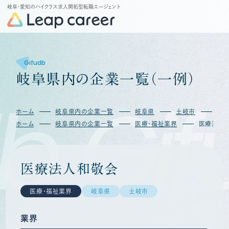
岐阜・愛知のハイクラス求人開拓型転職エージェント
Gifudb
岐
阜
県
内
の
企
業
一
覧
（
一
例
）
b
Gif
ホーム
岐阜県内の企業一覧
岐阜県
土岐市
医
ホーム
岐阜県内の企業一覧
医療・福祉業界
医療法人
医療法人和敬会
医療・福祉業界
岐阜県
土岐市
業界