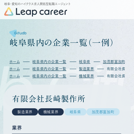
岐阜・愛知のハイクラス求人開拓型転職エージェント
Gifudb
岐
阜
県
内
の
企
業
一
覧
（
一
例
）
b
Gif
ホーム
岐阜県内の企業一覧
岐阜県
加茂郡富加町
ホーム
岐阜県内の企業一覧
製造業界
有限会社長崎製
ホーム
岐阜県内の企業一覧
機械業界
有限会社長崎製
有限会社長崎製作所
製造業界
機械業界
岐阜県
加茂郡富加町
業界