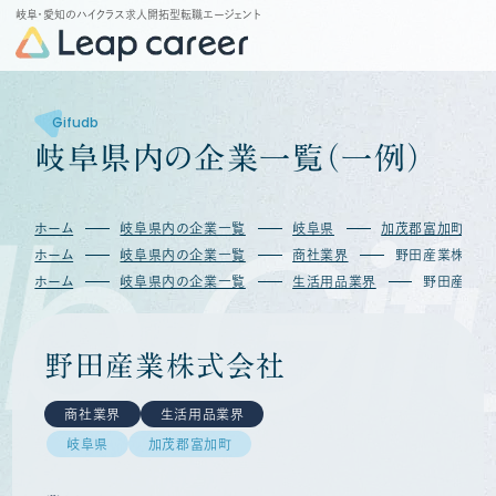
岐阜・愛知のハイクラス求人開拓型転職エージェント
Gifudb
岐
阜
県
内
の
企
業
一
覧
（
一
例
）
b
Gif
ホーム
岐阜県内の企業一覧
岐阜県
加茂郡富加町
ホーム
岐阜県内の企業一覧
商社業界
野田産業株式会
ホーム
岐阜県内の企業一覧
生活用品業界
野田産業株
野田産業株式会社
商社業界
生活用品業界
岐阜県
加茂郡富加町