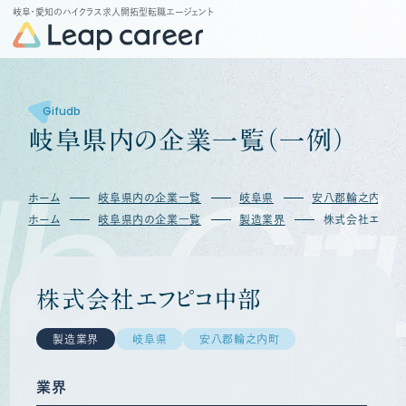
岐阜・愛知のハイクラス求人開拓型転職エージェント
Gifudb
岐
阜
県
内
の
企
業
一
覧
（
一
例
）
b
Gif
ホーム
岐阜県内の企業一覧
岐阜県
安八郡輪之内町
ホーム
岐阜県内の企業一覧
製造業界
株式会社エフピ
株式会社エフピコ中部
製造業界
岐阜県
安八郡輪之内町
業界