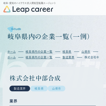
岐阜・愛知のハイクラス求人開拓型転職エージェント
Gifudb
岐
阜
県
内
の
企
業
一
覧
（
一
例
）
b
Gif
ホーム
岐阜県内の企業一覧
岐阜県
山県市
株
ホーム
岐阜県内の企業一覧
製造業界
株式会社中部合
株式会社中部合成
製造業界
岐阜県
山県市
業界